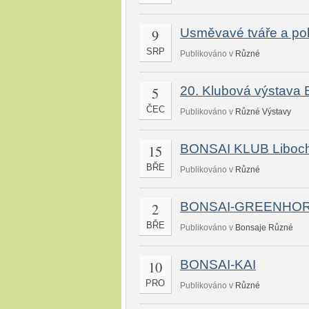
9
Usměvavé tváře a poh
SRP
Publikováno v
Různé
5
20. Klubová výstava 
ČEC
Publikováno v
Různé
Výstavy
15
BONSAI KLUB Libochov
BŘE
Publikováno v
Různé
2
BONSAI-GREENHO
BŘE
Publikováno v
Bonsaje
Různé
10
BONSAI-KAI
PRO
Publikováno v
Různé