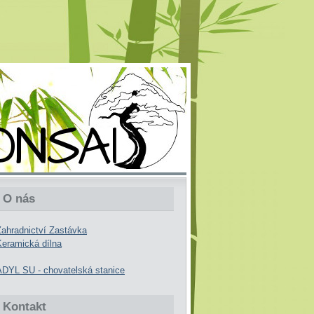
O nás
Zahradnictví Zastávka
Keramická dílna
ADYL SU - chovatelská stanice
Kontakt