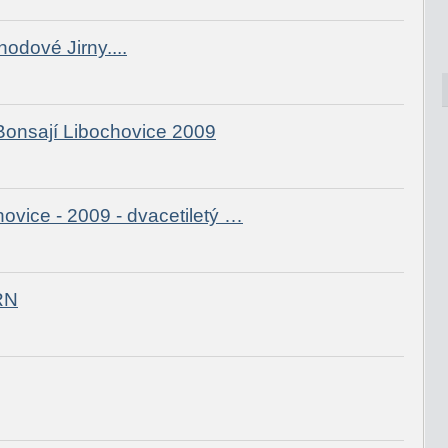
odové Jirny....
Bonsají Libochovice 2009
ice - 2009 - dvacetiletý …
RN