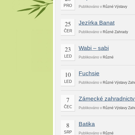
PRO
Publikováno v
Různé
Výstavy
25
Jezírka Banat
ČER
Publikováno v
Různé
Zahrady
23
Wabi – sabi
LED
Publikováno v
Různé
10
Fuchsie
LED
Publikováno v
Různé
Výstavy
Zah
7
Zámecké zahradnictv
ČEC
Publikováno v
Různé
Výstavy
Zah
8
Batika
SRP
Publikováno v
Různé