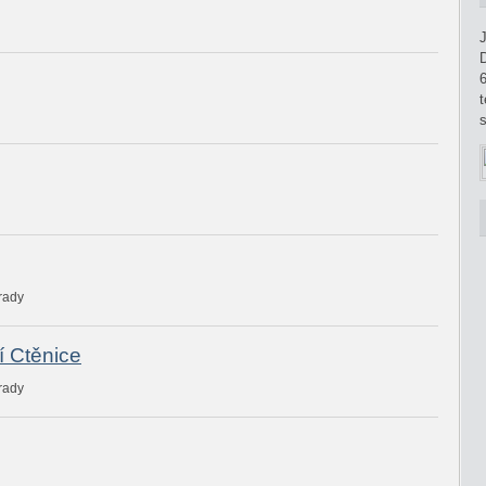
J
t
s
rady
í Ctěnice
rady