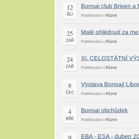
12
Bonsai club Brixen a
ŘÍJ
Publikováno v
Různé
25
Malé ohlédnutí za me
ZÁŘ
Publikováno v
Různé
24
XI. CELOSTÁTNÍ VÝ
ZÁŘ
Publikováno v
Různé
8
Výstava Bonsají Libo
ČEC
Publikováno v
Různé
4
Bonsai obchůdek
BŘE
Publikováno v
Různé
9
EBA - ESA - duben 20