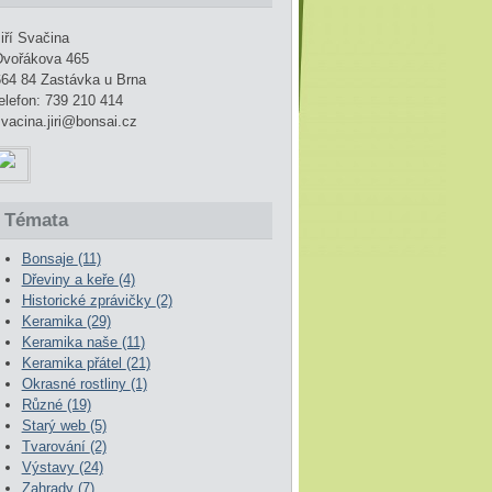
iří Svačina
Dvořákova 465
664 84 Zastávka u Brna
elefon: 739 210 414
vacina.jiri@bonsai.cz
Témata
Bonsaje
(11)
Dřeviny a keře
(4)
Historické zprávičky
(2)
Keramika
(29)
Keramika naše
(11)
Keramika přátel
(21)
Okrasné rostliny
(1)
Různé
(19)
Starý web
(5)
Tvarování
(2)
Výstavy
(24)
Zahrady
(7)