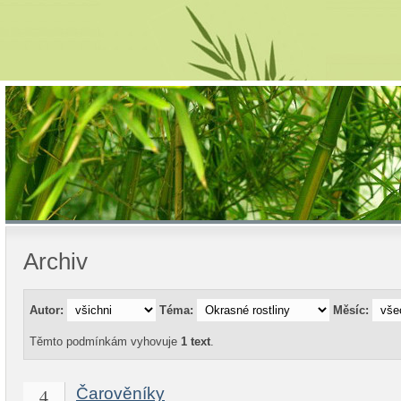
Archiv
Autor:
Téma:
Měsíc:
Těmto podmínkám vyhovuje
1 text
.
4
Čarověníky