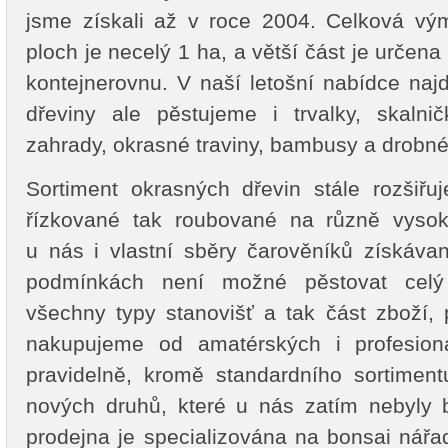
jsme získali až v roce 2004. Celková vý
ploch je necelý 1 ha, a větší část je určen
kontejnerovnu. V naší letošní nabídce na
dřeviny ale pěstujeme i trvalky, skalnič
zahrady, okrasné traviny, bambusy a drobné v
Sortiment okrasných dřevin stále rozšiř
řízkované tak roubované na různě vysok
u nás i vlastní sběry čarověníků získáva
podmínkách není možné pěstovat celý s
všechny typy stanovišť a tak část zboží,
nakupujeme od amatérských i profesioná
pravidelně, kromě standardního sortimen
nových druhů, které u nás zatím nebyly
prodejna je specializována na bonsai nářad