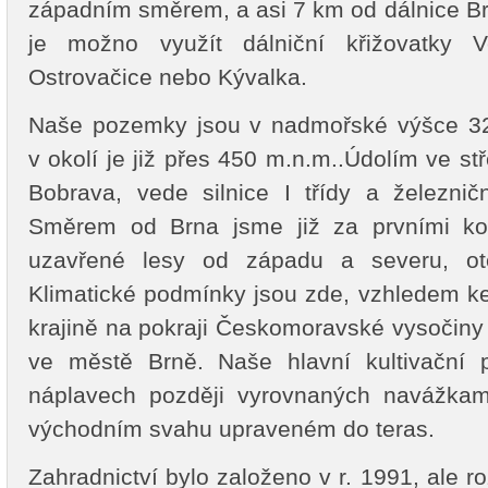
západním směrem, a asi 7 km od dálnice Brn
je možno využít dálniční křižovatky V
Ostrovačice nebo Kývalka.
Naše pozemky jsou v nadmořské výšce 32
v okolí je již přes 450 m.n.m..Údolím ve s
Bobrava, vede silnice I třídy a železnič
Směrem od Brna jsme již za prvními kop
uzavřené lesy od západu a severu, ote
Klimatické podmínky jsou zde, vzhledem k
krajině na pokraji Českomoravské vysočiny 
ve městě Brně. Naše hlavní kultivační 
náplavech později vyrovnaných navážkam
východním svahu upraveném do teras.
Zahradnictví bylo založeno v r. 1991, ale 