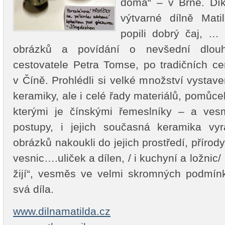
doma“ – v Brně. Dík
výtvarné dílně Mat
popili dobrý čaj, … 
obrázků a povídání o nevšední dlou
cestovatele Petra Tomse, po tradičních c
v Číně. Prohlédli si velké množství vystav
keramiky, ale i celé řady materiálů, pomůcek
kterými je čínskými řemeslníky – a vesm
postupy, i jejich současná keramika vyr
obrázků nakoukli do jejich prostředí, přírod
vesnic….uliček a dílen, / i kuchyní a ložnic
žijí“, vesměs ve velmi skromných podmínk
svá díla.
www.dilnamatilda.cz