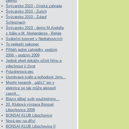
talentů
Švýcarsko 2010 - čínská zahrada
Švýcarsko 2010 - Zurich
Švýcarsko 2010 - Zulauf
Schinznach
Švýcarsko 2010 - demo M.Andolfa
z Itálie a M. Noelanderse - Belgie
Sváteční koncert v Nedrahovicích
To nejlepší nakonec
Příběh jedné zahrádky, podzim
2006 – podzim 2009
Jedině oheň dokáže oživit hlínu a
vdechnout jí život
Prázdninová pec
Usměvavé tváře a pohodové Jirny...
Mnohý keramik, „pálící“ jen v
elektrice se tak může alespoň
zasnít…
Blázni dělají svět použitelným…
20. Klubová výstava Bonsají
Libochovice 2009
BONSAI KLUB Libochovice
Nová pec na dříví
BONSAI KLUB Libochovice II