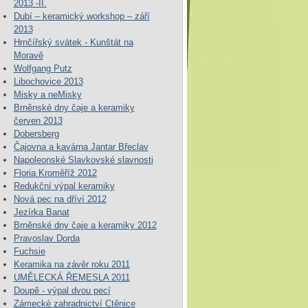
2013 -II.
Dubí – keramický workshop – září
2013
Hrnčířský svátek - Kunštát na
Moravě
Wolfgang Putz
Libochovice 2013
Misky a neMisky
Brněnské dny čaje a keramiky
červen 2013
Dobersberg
Čajovna a kavárna Jantar Břeclav
Napoleonské Slavkovské slavnosti
Floria Kroměříž 2012
Redukční výpal keramiky
Nová pec na dříví 2012
Jezírka Banat
Brněnské dny čaje a keramiky 2012
Pravoslav Dorda
Fuchsie
Keramika na závěr roku 2011
UMĚLECKÁ ŘEMESLA 2011
Doupě - výpal dvou pecí
Zámecké zahradnictví Ctěnice