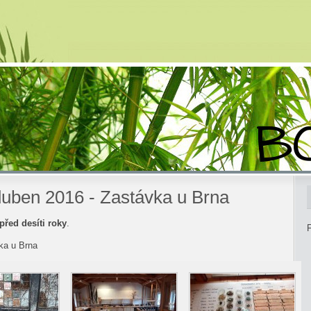
uben 2016 - Zastávka u Brna
před desíti roky
.
F
ka u Brna