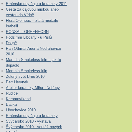
Brněnské dny čaje a keramiky 2011
Cesta za čajovou miskou aneb
cestou do Vídně
Flóra Olomouc – zlatá medaile
Isabelii
BONSAI - GREENHORN
Podzimní Libčany - u Pišlů
Doupě
Pan Othmar Auer a Nedrahovice
2010
Martin´s Smokeless kiln – jak to
dopadlo
Martin´s Smokeless kiln
Zelený svět Brno 2010
Petr Herynek
Atelier keramiky Mlha - Netřeby
Rudice
Keramovíkend
Batika
Libochovice 2010
Brněnské dny čaje a keramiky
Švýcarsko 2010 - výstava
Švýcarsko 2010 - soutěž nových