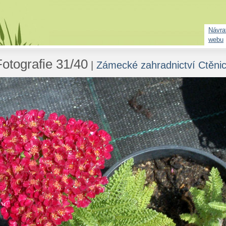
Návrat
webu
Fotografie 31/40
|
Zámecké zahradnictví Ctěni