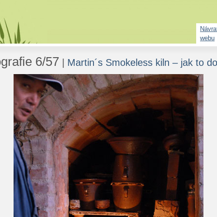
Návrat
webu
grafie 6/57
|
Martin´s Smokeless kiln – jak to d